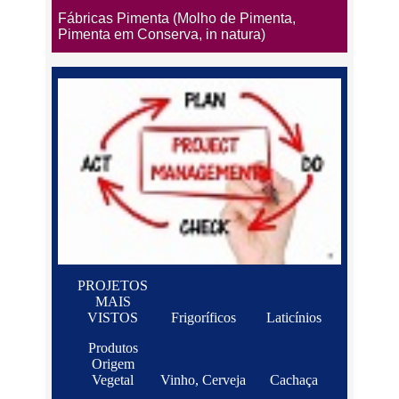
Fábricas Pimenta (Molho de Pimenta,
Pimenta em Conserva, in natura)
PROJETOS
MAIS
VISTOS
Frigoríficos
Laticínios
Produtos
Origem
Vegetal
Vinho, Cerveja
Cachaça