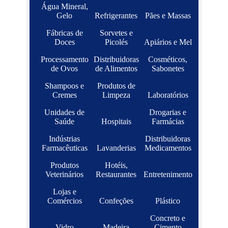
Água Mineral,
Gelo
Refrigerantes
Pães e Massas
Fábricas de
Sorvetes e
Doces
Picolés
Apiários e Mel
Processamento
Distribuidoras
Cosméticos,
de Ovos
de Alimentos
Sabonetes
Shampoos e
Produtos de
Cremes
Limpeza
Laboratórios
Unidades de
Drogarias e
Saúde
Hospitais
Farmácias
Indústrias
Distribuidoras
Farmacêuticas
Lavanderias
Medicamentos
Produtos
Hotéis,
Veterinários
Restaurantes
Entretenimento
Lojas e
Comércios
Confeções
Plástico
Concreto e
Vidro
Madeira
Cimento