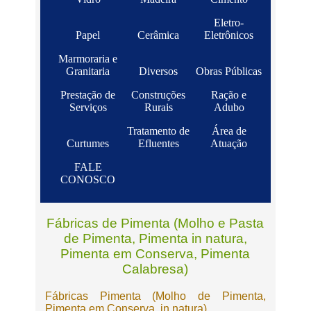
Eletro-
Papel
Cerâmica
Eletrônicos
Marmoraria e
Granitaria
Diversos
Obras Públicas
Prestação de
Construções
Ração e
Serviços
Rurais
Adubo
Tratamento de
Área de
Curtumes
Efluentes
Atuação
FALE
CONOSCO
Fábricas de Pimenta (Molho e Pasta
de Pimenta, Pimenta in natura,
Pimenta em Conserva, Pimenta
Calabresa)
Fábricas Pimenta (Molho de Pimenta,
Pimenta em Conserva, in natura)