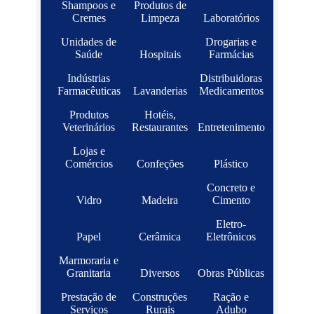
Shampoos e
Produtos de
Cremes
Limpeza
Laboratórios
Unidades de
Drogarias e
Saúde
Hospitais
Farmácias
Indústrias
Distribuidoras
Farmacêuticas
Lavanderias
Medicamentos
Produtos
Hotéis,
Veterinários
Restaurantes
Entretenimento
Lojas e
Comércios
Confeções
Plástico
Concreto e
Vidro
Madeira
Cimento
Eletro-
Papel
Cerâmica
Eletrônicos
Marmoraria e
Granitaria
Diversos
Obras Públicas
Prestação de
Construções
Ração e
Serviços
Rurais
Adubo