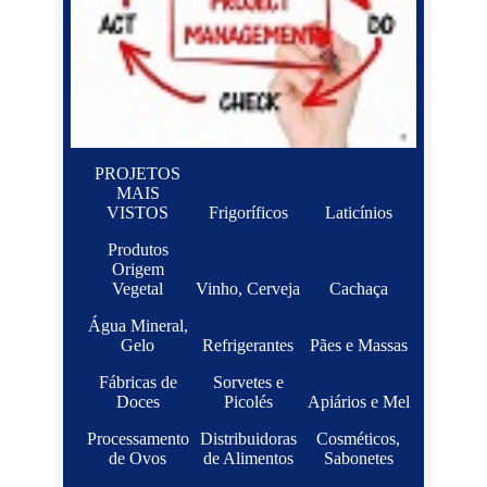
PROJETOS
MAIS
VISTOS
Frigoríficos
Laticínios
Produtos
Origem
Vegetal
Vinho, Cerveja
Cachaça
Água Mineral,
Gelo
Refrigerantes
Pães e Massas
Fábricas de
Sorvetes e
Doces
Picolés
Apiários e Mel
Processamento
Distribuidoras
Cosméticos,
de Ovos
de Alimentos
Sabonetes