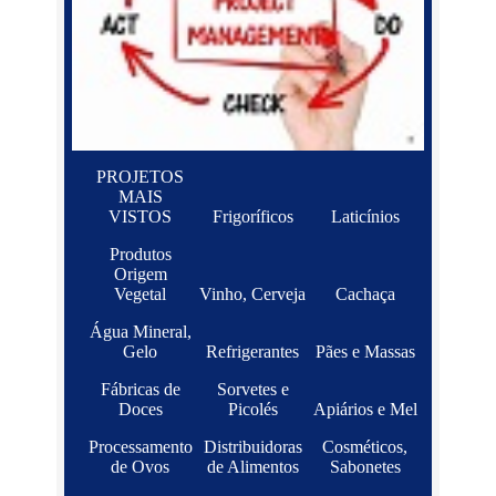
PROJETOS
MAIS
VISTOS
Frigoríficos
Laticínios
Produtos
Origem
Vegetal
Vinho, Cerveja
Cachaça
Água Mineral,
Gelo
Refrigerantes
Pães e Massas
Fábricas de
Sorvetes e
Doces
Picolés
Apiários e Mel
Processamento
Distribuidoras
Cosméticos,
de Ovos
de Alimentos
Sabonetes