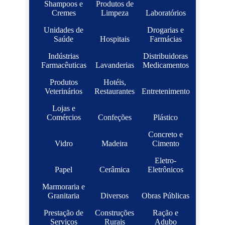
Shampoos e
Produtos de
Cremes
Limpeza
Laboratórios
Unidades de
Drogarias e
Saúde
Hospitais
Farmácias
Indústrias
Distribuidoras
Farmacêuticas
Lavanderias
Medicamentos
Produtos
Hotéis,
Veterinários
Restaurantes
Entretenimento
Lojas e
Comércios
Confeções
Plástico
Concreto e
Vidro
Madeira
Cimento
Eletro-
Papel
Cerâmica
Eletrônicos
Marmoraria e
Granitaria
Diversos
Obras Públicas
Prestação de
Construções
Ração e
Serviços
Rurais
Adubo