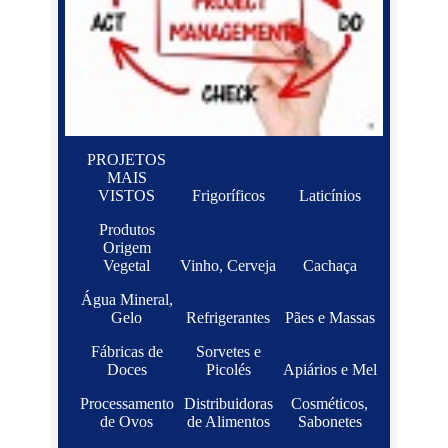
PROJETOS
MAIS
VISTOS
Frigoríficos
Laticínios
Produtos
Origem
Vegetal
Vinho, Cerveja
Cachaça
Água Mineral,
Gelo
Refrigerantes
Pães e Massas
Fábricas de
Sorvetes e
Doces
Picolés
Apiários e Mel
Processamento
Distribuidoras
Cosméticos,
de Ovos
de Alimentos
Sabonetes