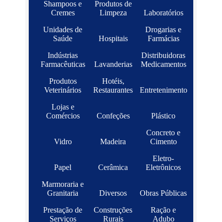
Shampoos e
Produtos de
Cremes
Limpeza
Laboratórios
Unidades de
Drogarias e
Saúde
Hospitais
Farmácias
Indústrias
Distribuidoras
Farmacêuticas
Lavanderias
Medicamentos
Produtos
Hotéis,
Veterinários
Restaurantes
Entretenimento
Lojas e
Comércios
Confeções
Plástico
Concreto e
Vidro
Madeira
Cimento
Eletro-
Papel
Cerâmica
Eletrônicos
Marmoraria e
Granitaria
Diversos
Obras Públicas
Prestação de
Construções
Ração e
Serviços
Rurais
Adubo