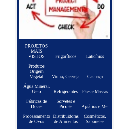
PROJETOS
MAIS
VISTOS
Frigoríficos
Laticínios
Produtos
Origem
Vegetal
Vinho, Cerveja
Cachaça
Água Mineral,
Gelo
Refrigerantes
Pães e Massas
Fábricas de
Sorvetes e
Doces
Picolés
Apiários e Mel
Processamento
Distribuidoras
Cosméticos,
de Ovos
de Alimentos
Sabonetes