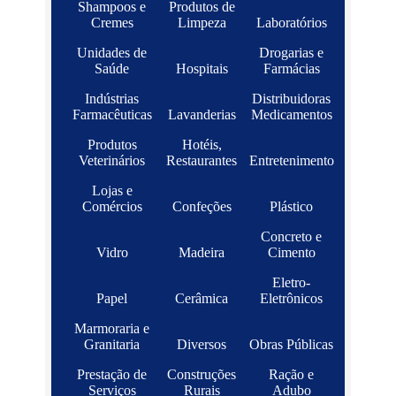
Shampoos e
Produtos de
Cremes
Limpeza
Laboratórios
Unidades de
Drogarias e
Saúde
Hospitais
Farmácias
Indústrias
Distribuidoras
Farmacêuticas
Lavanderias
Medicamentos
Produtos
Hotéis,
Veterinários
Restaurantes
Entretenimento
Lojas e
Comércios
Confeções
Plástico
Concreto e
Vidro
Madeira
Cimento
Eletro-
Papel
Cerâmica
Eletrônicos
Marmoraria e
Granitaria
Diversos
Obras Públicas
Prestação de
Construções
Ração e
Serviços
Rurais
Adubo