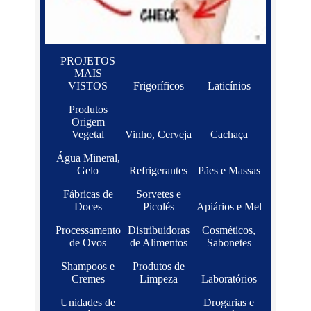
PROJETOS
MAIS
VISTOS
Frigoríficos
Laticínios
Produtos
Origem
Vegetal
Vinho, Cerveja
Cachaça
Água Mineral,
Gelo
Refrigerantes
Pães e Massas
Fábricas de
Sorvetes e
Doces
Picolés
Apiários e Mel
Processamento
Distribuidoras
Cosméticos,
de Ovos
de Alimentos
Sabonetes
Shampoos e
Produtos de
Cremes
Limpeza
Laboratórios
Unidades de
Drogarias e