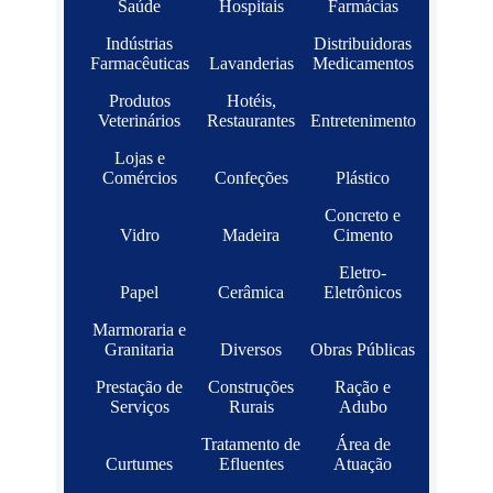
Saúde
Hospitais
Farmácias
Indústrias
Distribuidoras
Farmacêuticas
Lavanderias
Medicamentos
Produtos
Hotéis,
Veterinários
Restaurantes
Entretenimento
Lojas e
Comércios
Confeções
Plástico
Concreto e
Vidro
Madeira
Cimento
Eletro-
Papel
Cerâmica
Eletrônicos
Marmoraria e
Granitaria
Diversos
Obras Públicas
Prestação de
Construções
Ração e
Serviços
Rurais
Adubo
Tratamento de
Área de
Curtumes
Efluentes
Atuação