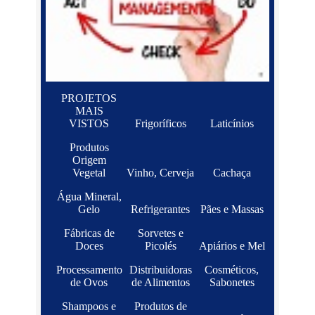
PROJETOS
MAIS
VISTOS
Frigoríficos
Laticínios
Produtos
Origem
Vegetal
Vinho, Cerveja
Cachaça
Água Mineral,
Gelo
Refrigerantes
Pães e Massas
Fábricas de
Sorvetes e
Doces
Picolés
Apiários e Mel
Processamento
Distribuidoras
Cosméticos,
de Ovos
de Alimentos
Sabonetes
Shampoos e
Produtos de