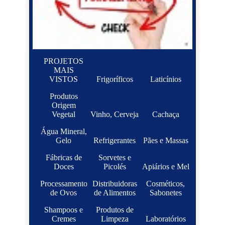
PROJETOS
MAIS
VISTOS
Frigoríficos
Laticínios
Produtos
Origem
Vegetal
Vinho, Cerveja
Cachaça
Água Mineral,
Gelo
Refrigerantes
Pães e Massas
Fábricas de
Sorvetes e
Doces
Picolés
Apiários e Mel
Processamento
Distribuidoras
Cosméticos,
de Ovos
de Alimentos
Sabonetes
Shampoos e
Produtos de
Cremes
Limpeza
Laboratórios