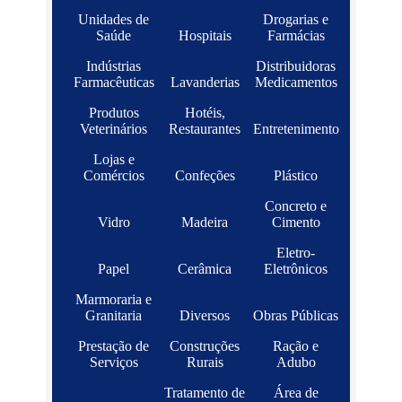
Unidades de
Drogarias e
Saúde
Hospitais
Farmácias
Indústrias
Distribuidoras
Farmacêuticas
Lavanderias
Medicamentos
Produtos
Hotéis,
Veterinários
Restaurantes
Entretenimento
Lojas e
Comércios
Confeções
Plástico
Concreto e
Vidro
Madeira
Cimento
Eletro-
Papel
Cerâmica
Eletrônicos
Marmoraria e
Granitaria
Diversos
Obras Públicas
Prestação de
Construções
Ração e
Serviços
Rurais
Adubo
Tratamento de
Área de