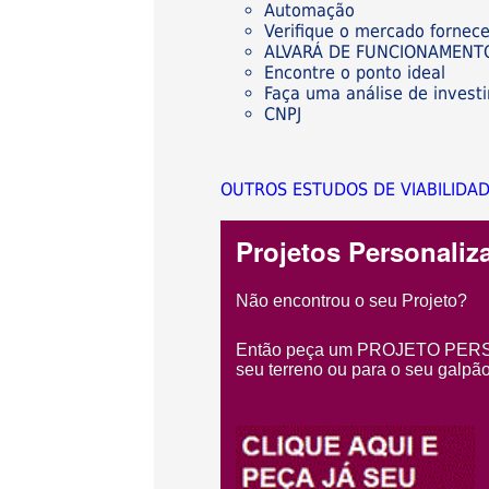
Automação
Verifique o mercado fornece
ALVARÁ DE FUNCIONAMENT
Encontre o ponto ideal
Faça uma análise de invest
CNPJ
OUTROS ESTUDOS DE VIABILIDA
Projetos Personaliz
Não encontrou o seu Projeto?
Então peça um PROJETO PERSON
seu terreno ou para o seu galpão