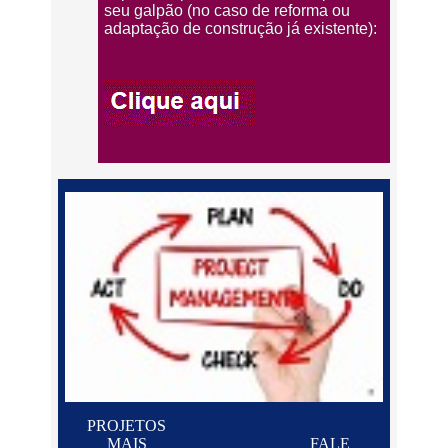
seu galpão (no caso de reforma ou
adaptação de construção já existente):
PROJETOS
MAIS
FALE