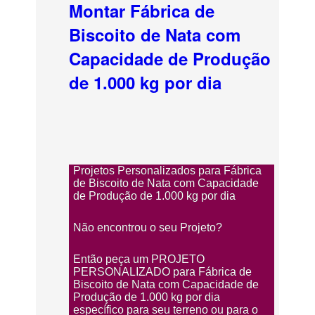
Montar Fábrica de
Biscoito de Nata com
Capacidade de Produção
de 1.000 kg por dia
Projetos Personalizados para Fábrica
de Biscoito de Nata com Capacidade
de Produção de 1.000 kg por dia
Não encontrou o seu Projeto?
Então peça um PROJETO
PERSONALIZADO para Fábrica de
Biscoito de Nata com Capacidade de
Produção de 1.000 kg por dia
específico para seu terreno ou para o