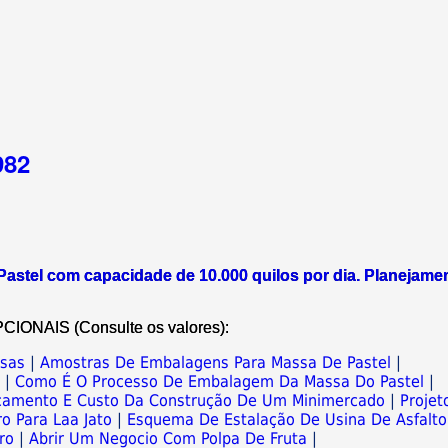
982
astel com capacidade de 10.000 quilos por dia. Planejame
NAIS (Consulte os valores):
ssas
|
Amostras De Embalagens Para Massa De Pastel
|
l
|
Como É O Processo De Embalagem Da Massa Do Pastel
|
çamento E Custo Da Construção De Um Minimercado
|
Projet
ro Para Laa Jato
|
Esquema De Estalação De Usina De Asfalto
ro
|
Abrir Um Negocio Com Polpa De Fruta
|