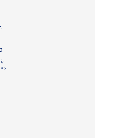
os
0
ia.
los