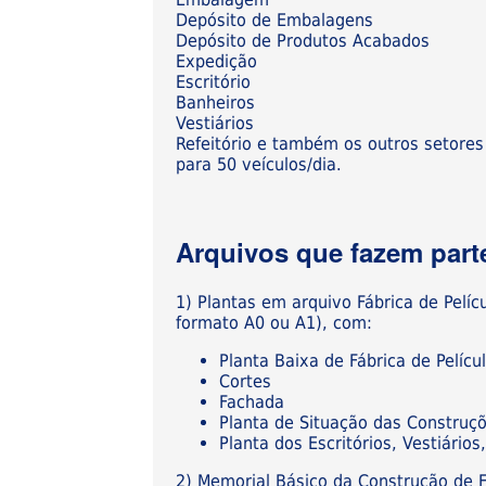
Depósito de Embalagens
Depósito de Produtos Acabados
Expedição
Escritório
Banheiros
Vestiários
Refeitório e também os outros setores
para 50 veículos/dia.
Arquivos que fazem parte
1) Plantas em arquivo Fábrica de Pelíc
formato A0 ou A1), com:
Planta Baixa de Fábrica de Pelícu
Cortes
Fachada
Planta de Situação das Construç
Planta dos Escritórios, Vestiári
2) Memorial Básico da Construção de F