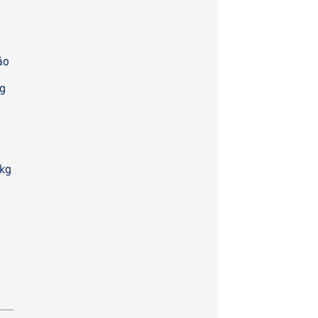
ão
kg
e
 kg