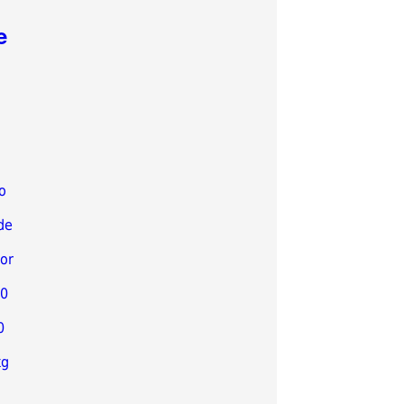
e
o
de
or
00
0
kg