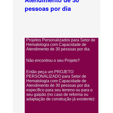
pessoas por dia
Projetos Personalizados para Setor de
Hematologia com Capacidade de
Atendimento de 30 pessoas por dia
Não encontrou o seu Projeto?
Então peça um PROJETO
PERSONALIZADO para Setor de
Hematologia com Capacidade de
Atendimento de 30 pessoas por dia
específico para seu terreno ou para o
seu galpão (no caso de reforma ou
adaptação de construção já existente):