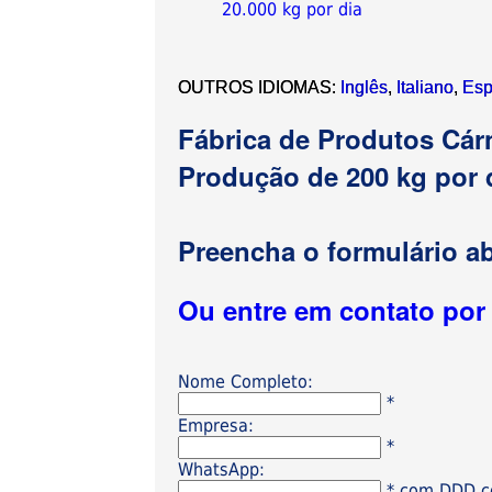
20.000 kg por dia
OUTROS IDIOMAS:
Inglês
,
Italiano
,
Esp
Fábrica de Produtos Cá
Produção de 200 kg por 
Preencha o formulário ab
Ou entre em contato po
Nome Completo:
*
Empresa:
*
WhatsApp:
* com DDD có