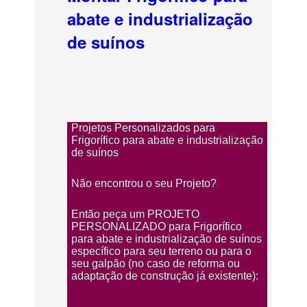
abate e industrialização
de suínos
Projetos Personalizados para
Frigorífico para abate e industrialização
de suínos
Não encontrou o seu Projeto?
Então peça um PROJETO
PERSONALIZADO para Frigorífico
para abate e industrialização de suínos
específico para seu terreno ou para o
seu galpão (no caso de reforma ou
adaptação de construção já existente):