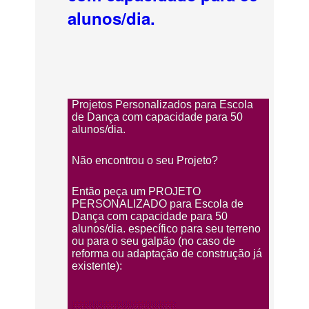
alunos/dia.
Projetos Personalizados para Escola
de Dança com capacidade para 50
alunos/dia.
Não encontrou o seu Projeto?
Então peça um PROJETO
PERSONALIZADO para Escola de
Dança com capacidade para 50
alunos/dia. específico para seu terreno
ou para o seu galpão (no caso de
reforma ou adaptação de construção já
existente):