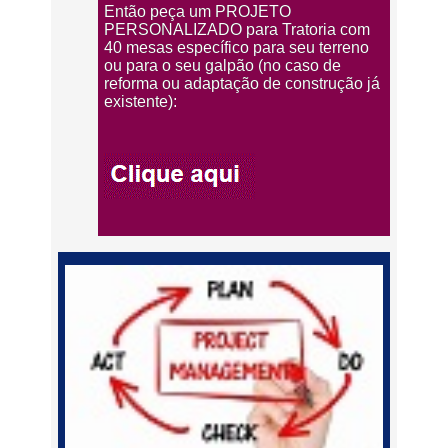
Então peça um PROJETO
PERSONALIZADO para Tratoria com
40 mesas específico para seu terreno
ou para o seu galpão (no caso de
reforma ou adaptação de construção já
existente):