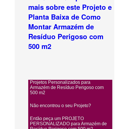
mais sobre este Projeto e
Planta Baixa de Como
Montar Armazém de
Resíduo Perigoso com
500 m2
Projetos Personalizados para
Armazém de Resíduo Perigoso com
500 m2
Não encontrou o seu Projeto?
Então peça um PROJETO
PERSONALIZADO para Armazém de
Resíduo Perigoso com 500 m2