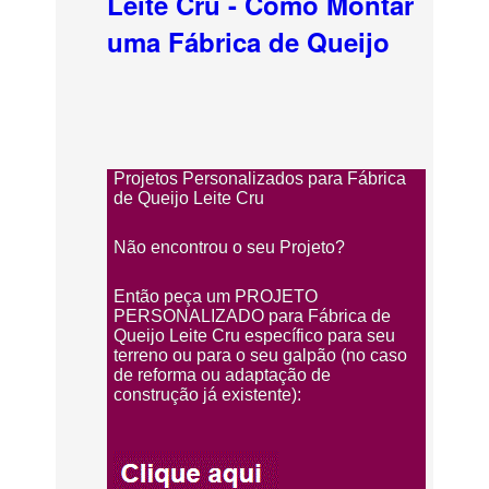
Leite Cru - Como Montar
uma Fábrica de Queijo
Projetos Personalizados para Fábrica
de Queijo Leite Cru
Não encontrou o seu Projeto?
Então peça um PROJETO
PERSONALIZADO para Fábrica de
Queijo Leite Cru específico para seu
terreno ou para o seu galpão (no caso
de reforma ou adaptação de
construção já existente):